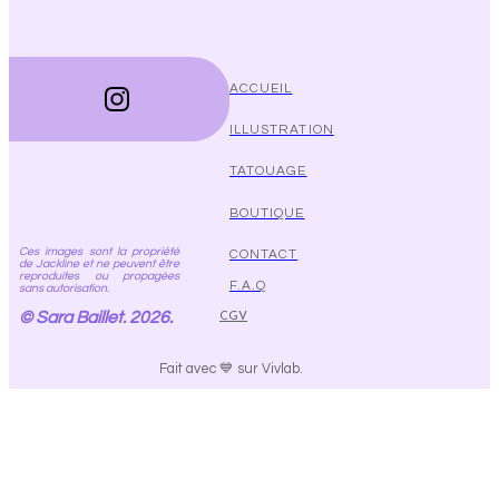
ACCUEIL
ILLUSTRATION
TATOUAGE
BOUTIQUE
Ces images sont la propriété
CONTACT
de Jackline et ne peuvent être
reproduites ou propagées
F.A.Q
sans autorisation.
© Sara Baillet. 2026.
CGV
Fait avec 💙 sur Vivlab.