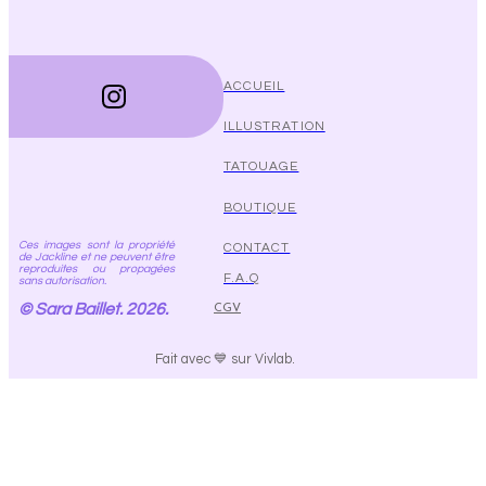
ACCUEIL
ILLUSTRATION
TATOUAGE
BOUTIQUE
Ces images sont la propriété
CONTACT
de Jackline et ne peuvent être
reproduites ou propagées
F.A.Q
sans autorisation.
© Sara Baillet. 2026.
CGV
Fait avec 💙 sur Vivlab.