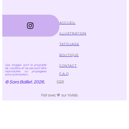
ACCUEIL
ILLUSTRATION
TATOUAGE
BOUTIQUE
Ces images sont la propriété
CONTACT
de Jackline et ne peuvent être
reproduites ou propagées
F.A.Q
sans autorisation.
© Sara Baillet. 2026.
CGV
Fait avec 💙 sur Vivlab.