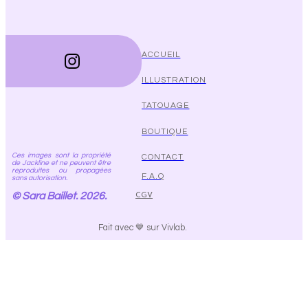
ACCUEIL
ILLUSTRATION
TATOUAGE
BOUTIQUE
Ces images sont la propriété
CONTACT
de Jackline et ne peuvent être
reproduites ou propagées
F.A.Q
sans autorisation.
© Sara Baillet. 2026.
CGV
Fait avec 💙 sur Vivlab.