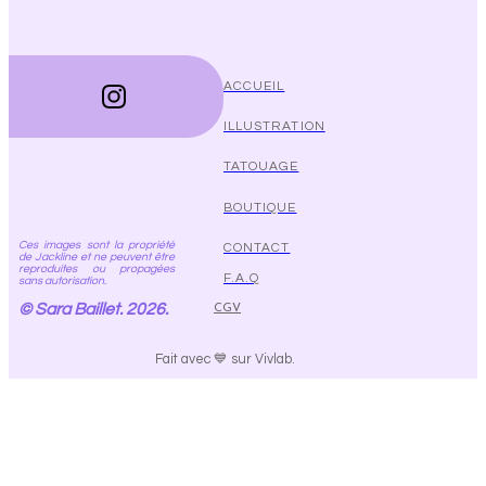
ACCUEIL
ILLUSTRATION
TATOUAGE
BOUTIQUE
Ces images sont la propriété
CONTACT
de Jackline et ne peuvent être
reproduites ou propagées
F.A.Q
sans autorisation.
© Sara Baillet. 2026.
CGV
Fait avec 💙 sur Vivlab.